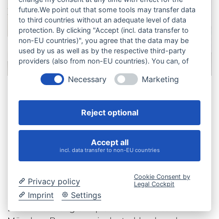
future.We point out that some tools may transfer data
to third countries without an adequate level of data
protection. By clicking "Accept (incl. data transfer to
non-EU countries)", you agree that the data may be
MAILINGS
used by us as well as by the respective third-party
providers (also from non-EU countries). You can, of
course, change your cookie settings at any time.
Necessary
Marketing
Reject optional
Druckveredelung in
Accept all
incl. data transfer to non-EU countries
München und Bayern
Cookie Consent by
Privacy policy
Die Stigler GmbH ist Ihr Ansprechpartner für
Legal Cockpit
Imprint
Settings
hochwertige Druckveredelung, Laserverdelung,
Buchveredelung und präzise Zuschnitte im Raum