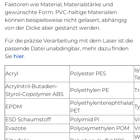
Faktoren wie Material, Materialstärke und
gewünschte Form. PVC-haltige Materialien
können beispielsweise nicht gelasert, abhängig
von der Dicke aber gestanzt werden.
Für die präzise Verarbeitung mit dem Laser ist die
passende Datei unabdingbar, mehr dazu finden
Sie
hier
.
sy
Acryl
Polyester PES
Te
Acrylnitril-Butadien-
Polyethylen PE
Tr
Styrol-Copolymer ABS
Polyethylenterephthalat
EPDM
T
PET
ESD Schaumstoff
Polyimid PI
Vi
Evazote
Polyoxymethylen POM
Vi
W