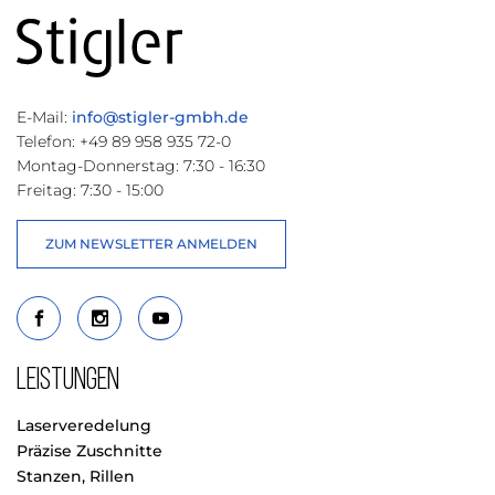
Laseranlagen ei
breites Portfolio
an Techniken u
Maschinen für d
Umsetzung Ihre
Projekte.
E-Mail:
info@stigler-gmbh.de
Telefon: +49 89 958 935 72-0
Montag-Donnerstag: 7:30 - 16:30
Freitag: 7:30 - 15:00
ZUM NEWSLETTER ANMELDEN
Leistungen
Laserveredelung
Präzise Zuschnitte
Stanzen, Rillen