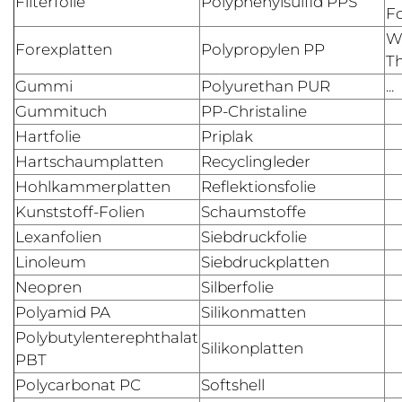
Filterfolie
Polyphenylsulfid PPS
Fo
W
Forexplatten
Polypropylen PP
T
Gummi
Polyurethan PUR
...
Gummituch
PP-Christaline
Hartfolie
Priplak
Hartschaumplatten
Recyclingleder
Hohlkammerplatten
Reflektionsfolie
Kunststoff-Folien
Schaumstoffe
Lexanfolien
Siebdruckfolie
Linoleum
Siebdruckplatten
Neopren
Silberfolie
Polyamid PA
Silikonmatten
Polybutylenterephthalat
Silikonplatten
PBT
Polycarbonat PC
Softshell